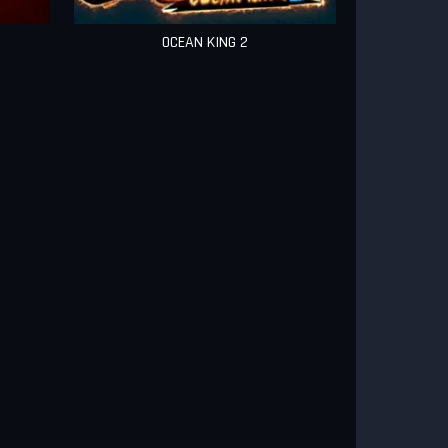
OCEAN KING 2