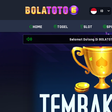
ID
HOME
TOGEL
SLOT
SP
Selamat Datang Di BOLATOTO | Cek Me