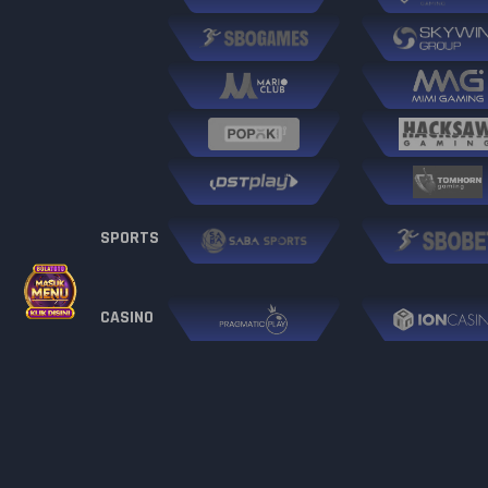
SPORTS
CASINO
TEMBAK 
IKAN