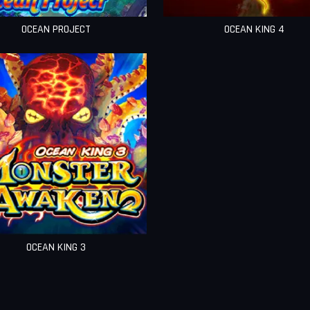
OCEAN PROJECT
OCEAN KING 4
OCEAN KING 3