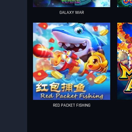
GALAXY WAR
RED PACKET FISHING