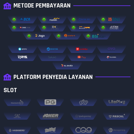
METODE PEMBAYARAN
PLATFORM PENYEDIA LAYANAN
SLOT